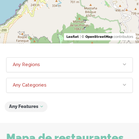
Leaflet
| ©
OpenStreetMap
contributors
Any Regions
Any Categories
Any Features
Mapa de restaurantes