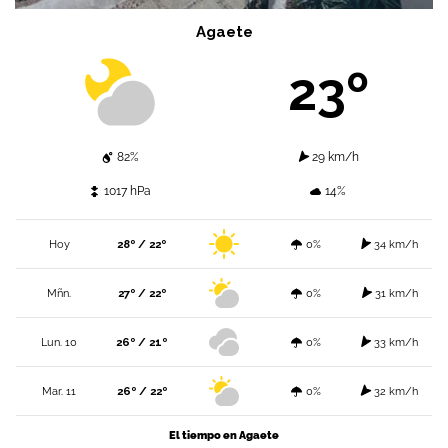
Agaete
23º
82%
29 km/h
1017 hPa
14%
Hoy
28º / 22º
0%
34 km/h
Mñn.
27º / 22º
0%
31 km/h
Lun. 10
26º / 21º
0%
33 km/h
Mar. 11
26º / 22º
0%
32 km/h
El tiempo en Agaete