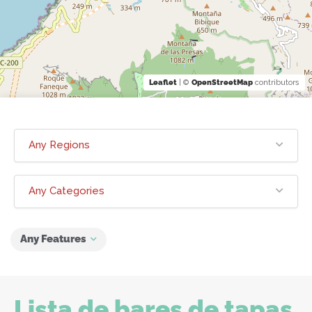
Leaflet
| ©
OpenStreetMap
contributors
Any Regions
Any Categories
Any Features
Lista de bares de tapas