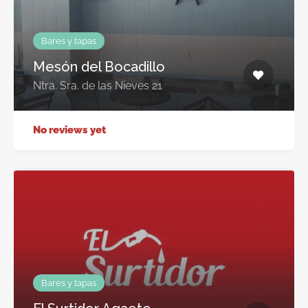
Bares y tapas
Mesón del Bocadillo
Ntra. Sra. de las Nieves 21
No reviews yet
Bares y tapas