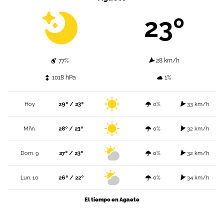
23º
77%
28 km/h
1018 hPa
1%
Hoy
29º / 23º
0%
33 km/h
Mñn.
28º / 23º
0%
32 km/h
Dom. 9
27º / 23º
0%
32 km/h
Lun. 10
26º / 22º
0%
34 km/h
El tiempo en Agaete