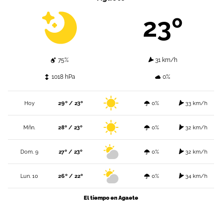
23º
75%
31 km/h
1018 hPa
0%
Hoy
29º / 23º
0%
33 km/h
Mñn.
28º / 23º
0%
32 km/h
Dom. 9
27º / 23º
0%
32 km/h
Lun. 10
26º / 22º
0%
34 km/h
El tiempo en Agaete