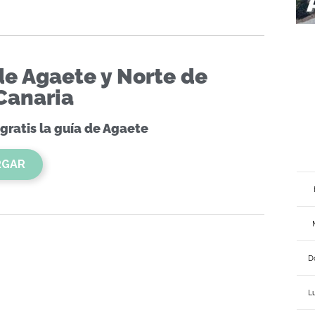
de Agaete y Norte de
Canaria
gratis la guía de Agaete
RGAR
D
L