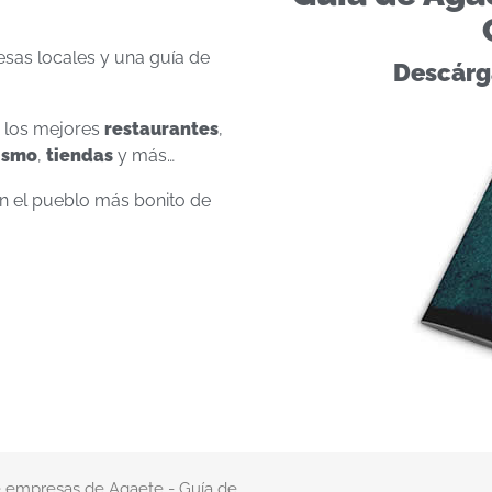
esas locales y una guía de
Descárga
e los mejores
restaurantes
,
ismo
,
tiendas
y más…
en el pueblo más bonito de
de empresas de Agaete - Guía de