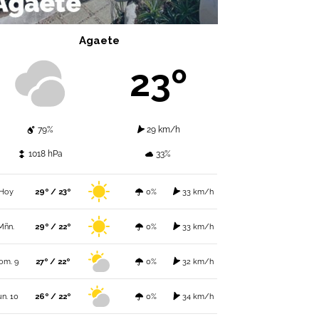
Agaete
23º
79%
29 km/h
1018 hPa
33%
Hoy
29º / 23º
0%
33 km/h
Mñn.
29º / 22º
0%
33 km/h
om. 9
27º / 22º
0%
32 km/h
un. 10
26º / 22º
0%
34 km/h