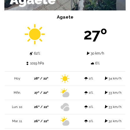
Agaete
27º
62%
30 km/h
1019 hPa
6%
Hoy
28º / 22º
0%
34 km/h
Mñn.
27º / 22º
0%
33 km/h
Lun. 10
26º / 22º
0%
33 km/h
Mar. 11
26º / 22º
0%
32 km/h