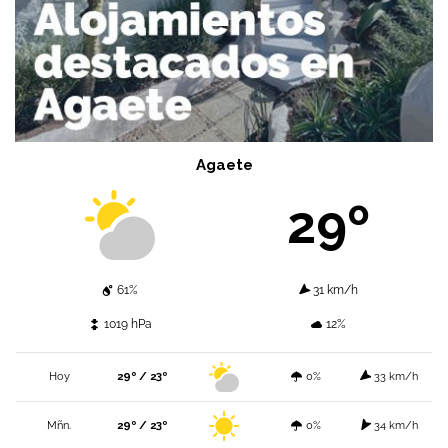
Agaete
29º
61%
31 km/h
1019 hPa
12%
Hoy
29º / 23º
0%
33 km/h
Mñn.
29º / 23º
0%
34 km/h