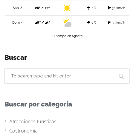
Sáb. 8
28º / 23º
0%
32 km/h
Dom. 9
26º / 23º
0%
33 km/h
El tiempo en Agaete
Buscar
Buscar por categoría
Atracciones turísticas
Gastronomía