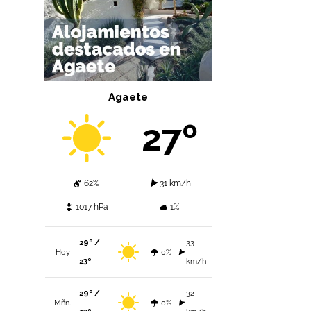
Agaete
27º
62%
31 km/h
1017 hPa
1%
29º /
33
Hoy
0%
23º
km/h
29º /
32
Mñn.
0%