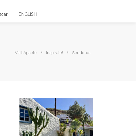
scar
ENGLISH
Visit Agaete
Inspírate!
Senderos