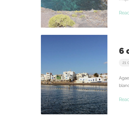
Rea
6 
21 
Agae
blanc
Rea