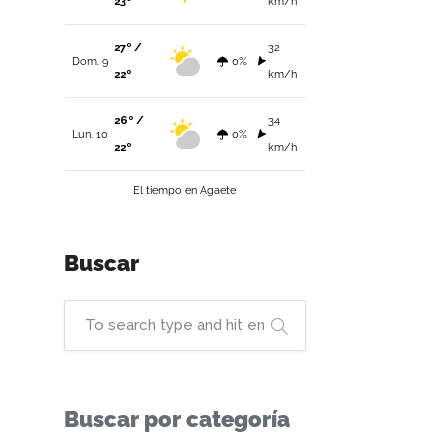
23º
km/h
27º /
32
Dom. 9
0%
22º
km/h
26º /
34
Lun. 10
0%
22º
km/h
El tiempo en Agaete
Buscar
Buscar por categoría