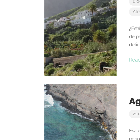
6 d
Atr
¿Est
de pa
deli
Rea
Ag
21 
Esa 
mejor