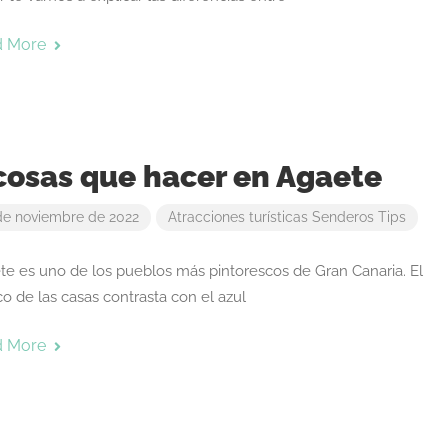
d More
cosas que hacer en Agaete
de noviembre de 2022
Atracciones turísticas
Senderos
Tips
te es uno de los pueblos más pintorescos de Gran Canaria. El
o de las casas contrasta con el azul
d More