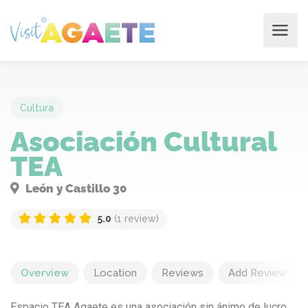
Cultura
Asociación Cultural
TEA
León y Castillo 30
5.0
(1 review)
Overview
Location
Reviews
Add Review
Espacio TEA Agaete es una asociación sin ánimo de lucro