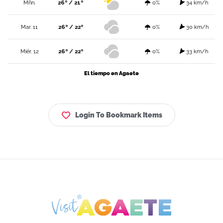
Mñn.
26º / 21º
0%
34 km/h
Mar. 11
26º / 22º
0%
30 km/h
Miér. 12
26º / 22º
0%
33 km/h
El tiempo en Agaete
Login To Bookmark Items