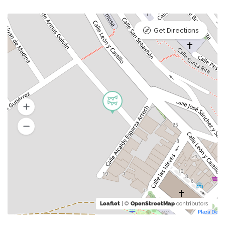
Get Directions
Leaflet
| ©
OpenStreetMap
contributors