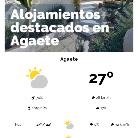
Agaete
27º
70%
28 km/h
1019 hPa
17%
Hoy
27º / 22º
0%
32 km/h