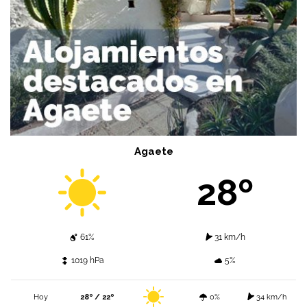
Agaete
28º
61%
31 km/h
1019 hPa
5%
Hoy
28º / 22º
0%
34 km/h