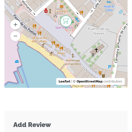
Leaflet
| ©
OpenStreetMap
contributors
Add Review