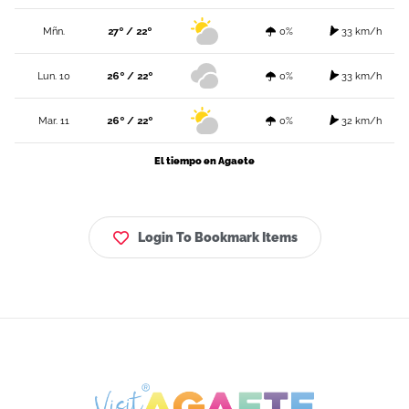
Mñn.
27º / 22º
0%
33 km/h
Lun. 10
26º / 22º
0%
33 km/h
Mar. 11
26º / 22º
0%
32 km/h
El tiempo en Agaete
Login To Bookmark Items