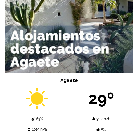
Agaete
29º
63%
31 km/h
1019 hPa
5%