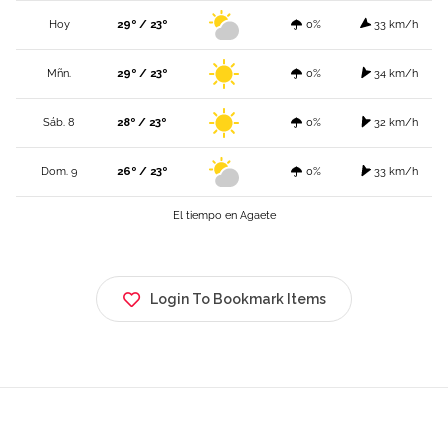
Hoy
29º / 23º
0%
33 km/h
Mñn.
29º / 23º
0%
34 km/h
Sáb. 8
28º / 23º
0%
32 km/h
Dom. 9
26º / 23º
0%
33 km/h
El tiempo en Agaete
Login To Bookmark Items