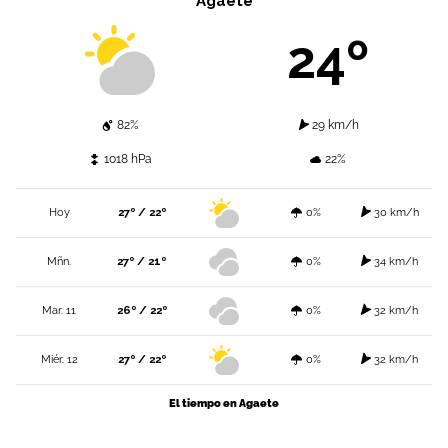
Agaete
24º
82%
29 km/h
1018 hPa
22%
Hoy
27º / 22º
0%
30 km/h
Mñn.
27º / 21º
0%
34 km/h
Mar. 11
26º / 22º
0%
32 km/h
Miér. 12
27º / 22º
0%
32 km/h
El tiempo en Agaete