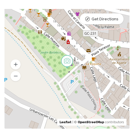
Get Directions
Leaflet
| ©
OpenStreetMap
contributors