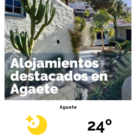
Agaete
24º