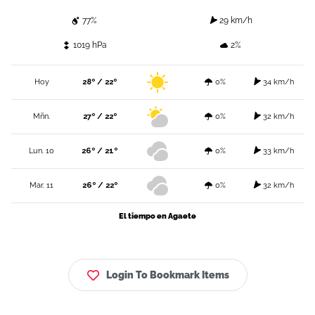
77%
29 km/h
1019 hPa
2%
Hoy
28º / 22º
0%
34 km/h
Mñn.
27º / 22º
0%
32 km/h
Lun. 10
26º / 21º
0%
33 km/h
Mar. 11
26º / 22º
0%
32 km/h
El tiempo en Agaete
Login To Bookmark Items