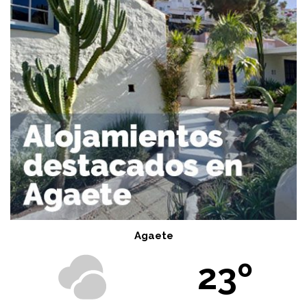
Agaete
23º