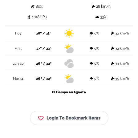
80%
28 km/h
1018 hPa
33%
Hoy
28º / 23º
0%
32 km/h
Mñn.
27º / 22º
0%
32 km/h
Lun. 10
26º / 22º
0%
34 km/h
Mar. 11
26º / 22º
0%
35 km/h
El tiempo en Agaete
Login To Bookmark Items