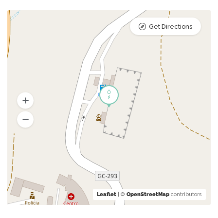
Get Directions
Leaflet
| ©
OpenStreetMap
contributors