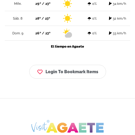
Mñn.
29º / 23º
0%
34 km/h
Sáb. 8
28º / 23º
0%
32 km/h
Dom. 9
26º / 23º
0%
33 km/h
El tiempo en Agaete
Login To Bookmark Items