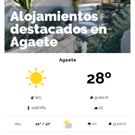
Agaete
28º
61%
32 km/h
1018 hPa
2%
Hoy
29º / 23º
0%
33 km/h