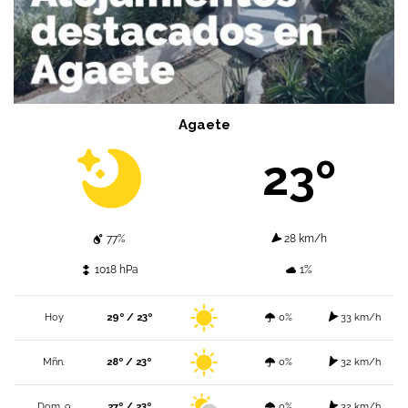
Agaete
23º
77%
28 km/h
1018 hPa
1%
Hoy
29º / 23º
0%
33 km/h
Mñn.
28º / 23º
0%
32 km/h
Dom. 9
27º / 23º
0%
32 km/h